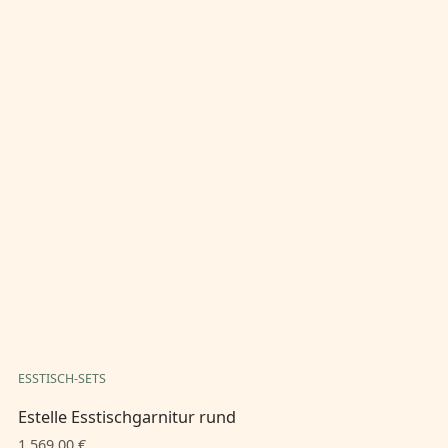
ESSTISCH-SETS
ES
Estelle Esstischgarnitur rund
Es
1.569,00 €
1.