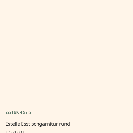
ESSTISCH-SETS
ES
Estelle Esstischgarnitur rund
Es
1.569,00 €
1.