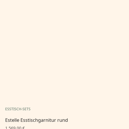
ESSTISCH-SETS
ES
Estelle Esstischgarnitur rund
Es
1.569,00 €
1.